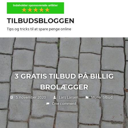
Skip
to
content
TILBUDSBLOGGEN
Tips og tricks til at spare penge online
3 GRATIS TILBUD PÅ BILLIG
BROLÆGGER
5. november 2020
Lars Larsen
Murer tilbud
One comment