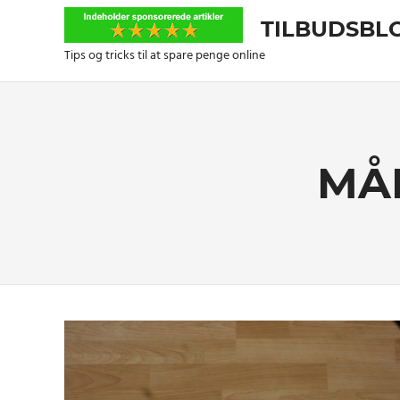
Skip
TILBUDSBL
to
content
Tips og tricks til at spare penge online
MÅ